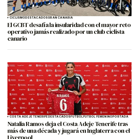
CICLISMO
DESTACADOS
GRAN CANARIA
El GCBT desafía la insularidad con el mayor reto
operativo jamás realizado por un club ciclista
canario
COSTA ADEJE TENERIFE
DESTACADOS
FÚTBOL
FÚTBOL FEMENINO
PORTADA
Natalia Ramos deja el Costa Adeje Tenerife tras
más de una década y jugará en Inglaterra con el
Liverpool