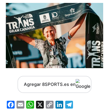
Agregar 8SPORTS.es en
Facebook
Email
WhatsApp
X
Copy
LinkedIn
Telegram