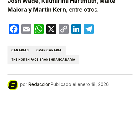
Josh Wade, Katharina Hartmuth, Maite
Maiora y Martin Kern
, entre otros.
Facebook
Email
WhatsApp
X
Copy
LinkedIn
Telegram
Link
CANARIAS
GRAN CANARIA
THE NORTH FACE TRANSGRANCANARIA
por
Redacción
Publicado el
enero 18, 2026