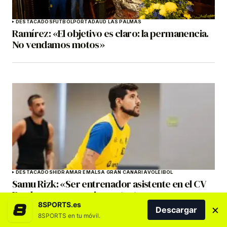
DESTACADOS
FÚTBOL
PORTADA
UD LAS PALMAS
Ramírez: «El objetivo es claro: la permanencia.
No vendamos motos»
DESTACADOS
HIDRAMAR EMALSA GRAN CANARIA
VOLEIBOL
Samu Rizk: «Ser entrenador asistente en el CV
Emalsa supone una importante
responsabilidad»
8SPORTS.es
×
Descargar
8SPORTS en tu móvil.