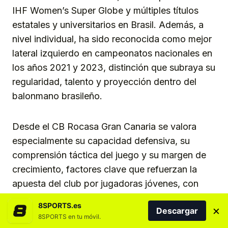
IHF Women’s Super Globe y múltiples títulos
estatales y universitarios en Brasil. Además, a
nivel individual, ha sido reconocida como mejor
lateral izquierdo en campeonatos nacionales en
los años 2021 y 2023, distinción que subraya su
regularidad, talento y proyección dentro del
balonmano brasileño.
Desde el CB Rocasa Gran Canaria se valora
especialmente su capacidad defensiva, su
comprensión táctica del juego y su margen de
crecimiento, factores clave que refuerzan la
apuesta del club por jugadoras jóvenes, con
proyección internacional y mentalidad
8SPORTS.es
×
Descargar
competitiva. La entidad confía en que su
8SPORTS en tu móvil.
adaptación al balonmano europeo sea rápida y