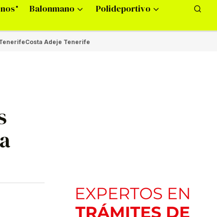
onos
Balonmano
Polideportivo
Tenerife
Costa Adeje Tenerife
s
a