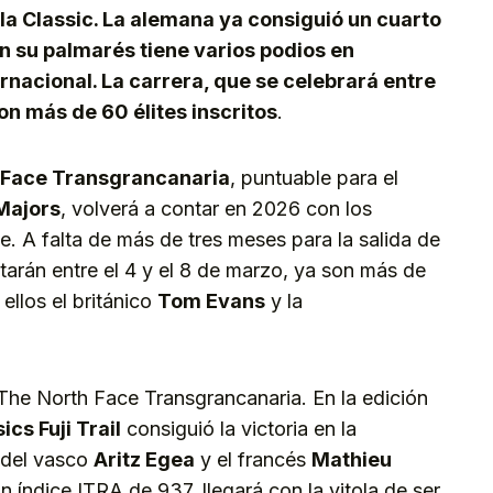
n la Classic. La alemana ya consiguió un cuarto
en su palmarés tiene varios podios en
rnacional. La carrera, que se celebrará entre
con más de 60 élites inscritos
.
 Face Transgrancanaria
, puntuable para el
Majors
, volverá a contar en 2026 con los
. A falta de más de tres meses para la salida de
tarán entre el 4 y el 8 de marzo, ya son más de
 ellos el británico
Tom Evans
y la
The North Face Transgrancanaria. En la edición
ics Fuji Trail
consiguió la victoria en la
 del vasco
Aritz Egea
y el francés
Mathieu
 un índice ITRA de 937, llegará con la vitola de ser