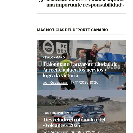
una importante responsabilidad»
MÁS NOTICIAS DEL DEPORTE CANARIO
BALONMANO
Balonmano Lanzarote Ciudad de
Arrecife aplaca los nervios y
logra la victoria
por Redacción
17/11/2025 10:26
AUTOMOVILISMO
Desvelado el rutómetro del
«Volcanes» 2025
por Redacción
06/08/2025 21:01