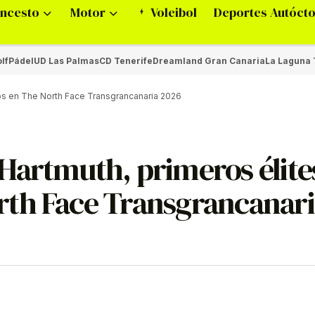
ncesto
Motor
Voleibol
Deportes Autóct
lf
Pádel
UD Las Palmas
CD Tenerife
Dreamland Gran Canaria
La Laguna 
os en The North Face Transgrancanaria 2026
Hartmuth, primeros élite
rth Face Transgrancanari