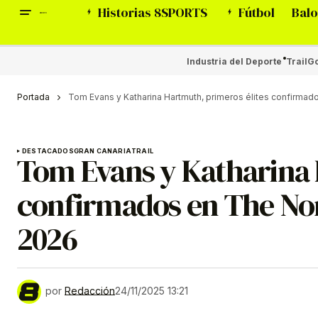
Historias 8SPORTS
Fútbol
Balo
Industria del Deporte
Trail
Go
Portada
Tom Evans y Katharina Hartmuth, primeros élites confirmad
DESTACADOS
GRAN CANARIA
TRAIL
Tom Evans y Katharina 
confirmados en The No
2026
por
Redacción
24/11/2025 13:21