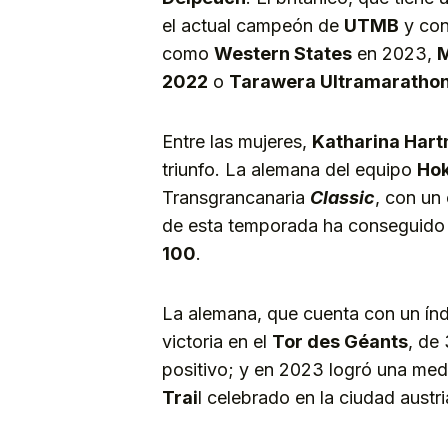
el actual campeón de
UTMB
y con
como
Western States
en 2023,
M
2022
o
Tarawera Ultramaratho
Entre las mujeres,
Katharina Har
triunfo. La alemana del equipo
Ho
Transgrancanaria
Classic
, con un
de esta temporada ha conseguido 
100
.
La alemana, que cuenta con un índ
victoria en el
Tor des Géants
, de
positivo; y en 2023 logró una meda
Trai
l celebrado en la ciudad austr