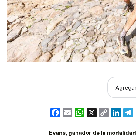
Agrega
Facebook
Email
WhatsApp
X
Copy
Lin
Link
Evans, ganador de la modalidad 