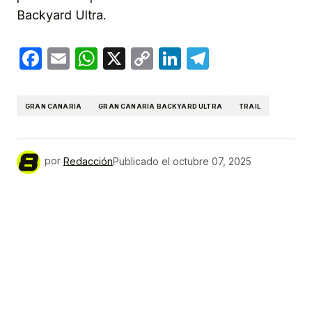
Backyard Ultra.
Facebook
Email
WhatsApp
X
Copy
LinkedIn
Telegram
Link
GRAN CANARIA
GRAN CANARIA BACKYARD ULTRA
TRAIL
por
Redacción
Publicado el
octubre 07, 2025