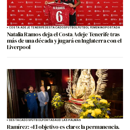
COSTA ADEJE TENERIFE
DESTACADOS
FÚTBOL
FÚTBOL FEMENINO
PORTADA
Natalia Ramos deja el Costa Adeje Tenerife tras
más de una década y jugará en Inglaterra con el
Liverpool
DESTACADOS
FÚTBOL
PORTADA
UD LAS PALMAS
Ramírez: «El objetivo es claro: la permanencia.