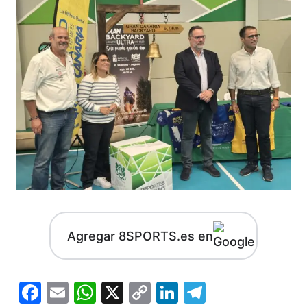
Agregar 8SPORTS.es en
Facebook
Email
WhatsApp
X
Copy
LinkedIn
Telegram