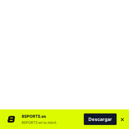
8SPORTS.es
×
Descargar
8SPORTS en tu móvil.