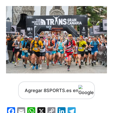
Agregar 8SPORTS.es en
Facebook
Email
WhatsApp
X
Copy
LinkedIn
Telegram