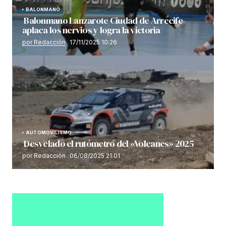
BALONMANO
Balonmano Lanzarote Ciudad de Arrecife
aplaca los nervios y logra la victoria
por Redacción
17/11/2025 10:26
AUTOMOVILISMO
Desvelado el rutómetro del «Volcanes» 2025
por Redacción
06/08/2025 21:01