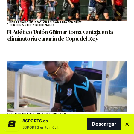
DESTACADOS
FÚTBOL
GRAN CANARIA
TENERIFE
TERCERA RFEF Y REGIONALES
El Atlético Unión Güímar toma ventaja en la
eliminatoria canaria de Copa del Rey
CD TENERIFE
DESTACADOS
PORTADA
Cervera advierte: «No vale solo con defender
8SPORTS.es
×
Descargar
bien y ser aplicado»
8SPORTS en tu móvil.