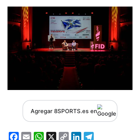
Agregar 8SPORTS.es en
Facebook
Email
WhatsApp
X
Copy
LinkedIn
Telegram