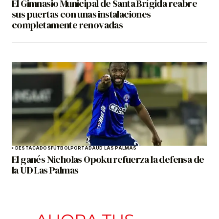
El Gimnasio Municipal de Santa Brígida reabre
sus puertas con unas instalaciones
completamente renovadas
DESTACADOS
FÚTBOL
PORTADA
UD LAS PALMAS
El ganés Nicholas Opoku refuerza la defensa de
la UD Las Palmas