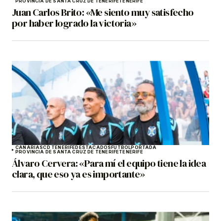
PROVINCIA DE SANTA CRUZ DE TENERIFE
TENERIFE
Juan Carlos Brito: «Me siento muy satisfecho
por haber logrado la victoria»
CANARIAS
CD TENERIFE
DESTACADOS
FÚTBOL
PORTADA
PROVINCIA DE SANTA CRUZ DE TENERIFE
TENERIFE
Álvaro Cervera: «Para mí el equipo tiene la idea
clara, que eso ya es importante»