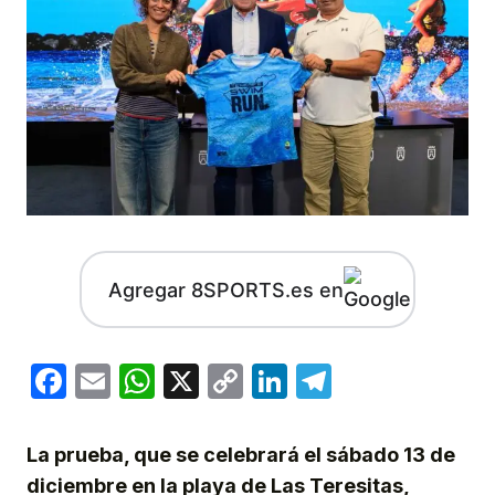
Agregar 8SPORTS.es en
Facebook
Email
WhatsApp
X
Copy
LinkedIn
Telegram
Link
La prueba, que se celebrará el sábado 13 de
diciembre en la playa de Las Teresitas,