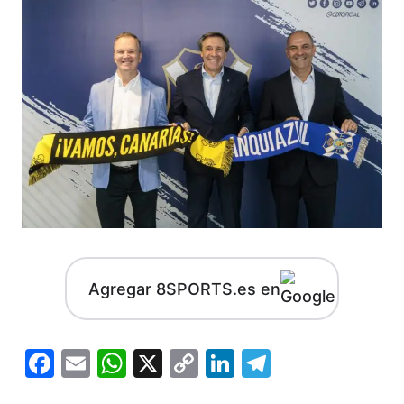
Agregar 8SPORTS.es en
Facebook
Email
WhatsApp
X
Copy
LinkedIn
Telegram
Link