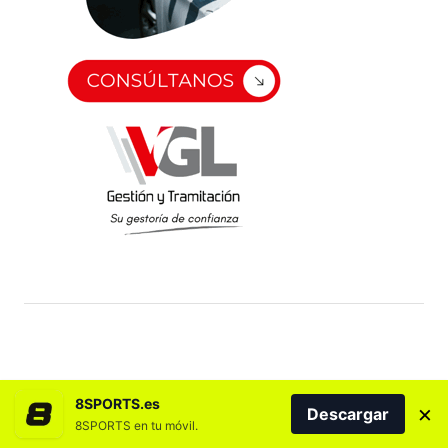
8SPORTS.es
×
Descargar
8SPORTS en tu móvil.