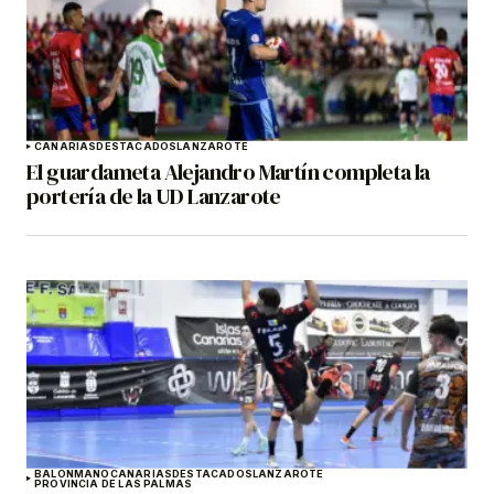
CANARIAS
DESTACADOS
LANZAROTE
El guardameta Alejandro Martín completa la
portería de la UD Lanzarote
BALONMANO
CANARIAS
DESTACADOS
LANZAROTE
PROVINCIA DE LAS PALMAS