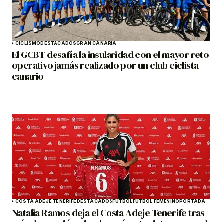
CICLISMO
DESTACADOS
GRAN CANARIA
El GCBT desafía la insularidad con el mayor reto
operativo jamás realizado por un club ciclista
canario
COSTA ADEJE TENERIFE
DESTACADOS
FÚTBOL
FÚTBOL FEMENINO
PORTADA
Natalia Ramos deja el Costa Adeje Tenerife tras