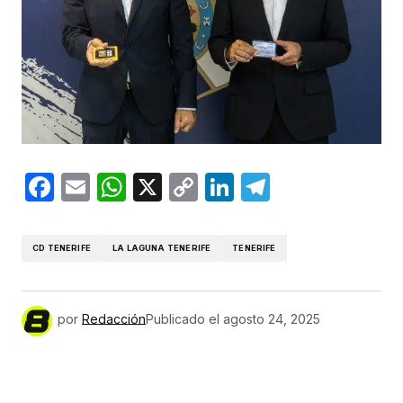
Facebook
Email
WhatsApp
X
Copy
LinkedIn
Telegram
Link
CD TENERIFE
LA LAGUNA TENERIFE
TENERIFE
por
Redacción
Publicado el
agosto 24, 2025