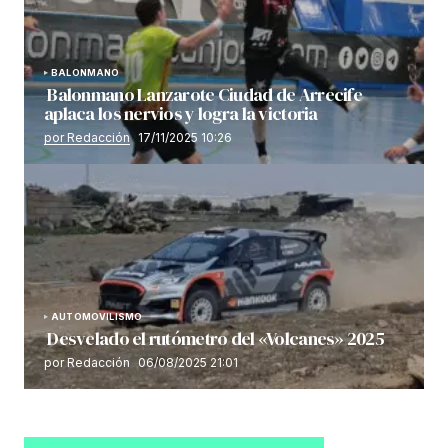
BALONMANO
Balonmano Lanzarote Ciudad de Arrecife
aplaca los nervios y logra la victoria
por Redacción
17/11/2025 10:26
AUTOMOVILISMO
Desvelado el rutómetro del «Volcanes» 2025
por Redacción
06/08/2025 21:01