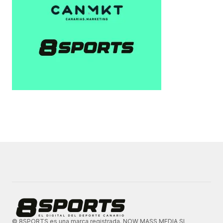
© 8SPORTS es una marca registrada. NOW MASS MEDIA SL