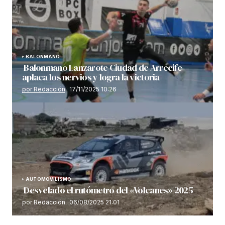
BALONMANO
Balonmano Lanzarote Ciudad de Arrecife
aplaca los nervios y logra la victoria
por Redacción
17/11/2025 10:26
AUTOMOVILISMO
Desvelado el rutómetro del «Volcanes» 2025
por Redacción
06/08/2025 21:01