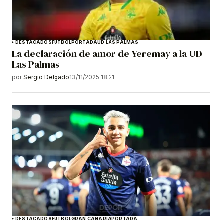
DESTACADOS
FÚTBOL
PORTADA
UD LAS PALMAS
La declaración de amor de Yeremay a la UD
Las Palmas
por
Sergio Delgado
13/11/2025 18:21
DESTACADOS
FÚTBOL
GRAN CANARIA
PORTADA