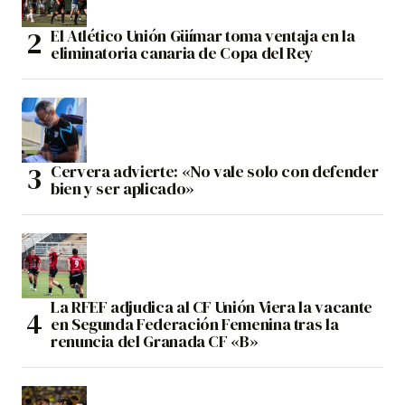
El Atlético Unión Güímar toma ventaja en la
eliminatoria canaria de Copa del Rey
Cervera advierte: «No vale solo con defender
bien y ser aplicado»
La RFEF adjudica al CF Unión Viera la vacante
en Segunda Federación Femenina tras la
renuncia del Granada CF «B»