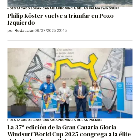
DESTACADOS
GRAN CANARIA
PROVINCIA DE LAS PALMAS
WINDSURF
Philip Köster vuelve a triunfar en Pozo
Izquierdo
por
Redacción
06/07/2025 22:45
DESTACADOS
GRAN CANARIA
PROVINCIA DE LAS PALMAS
La 37ª edición de la Gran Canaria Gloria
Windsurf World Cup 2025 congrega a la élite