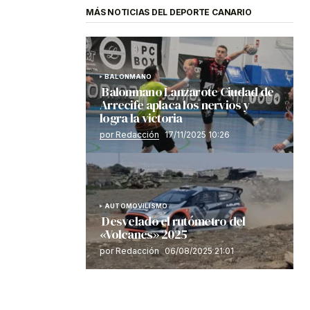
MÁS NOTICIAS DEL DEPORTE CANARIO
BALONMANO
Balonmano Lanzarote Ciudad de
Arrecife aplaca los nervios y
logra la victoria
por Redacción
17/11/2025 10:26
AUTOMOVILISMO
Desvelado el rutómetro del
«Volcanes» 2025
por Redacción
06/08/2025 21:01