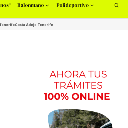
onos
Balonmano
Polideportivo
Tenerife
Costa Adeje Tenerife