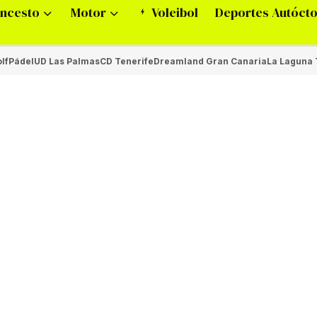
ncesto
Motor
Voleibol
Deportes Autóct
lf
Pádel
UD Las Palmas
CD Tenerife
Dreamland Gran Canaria
La Laguna 