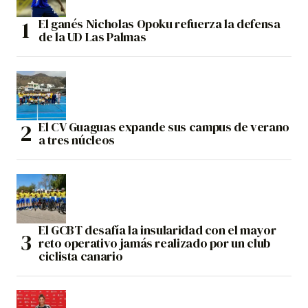
El ganés Nicholas Opoku refuerza la defensa
de la UD Las Palmas
El CV Guaguas expande sus campus de verano
a tres núcleos
El GCBT desafía la insularidad con el mayor
reto operativo jamás realizado por un club
ciclista canario