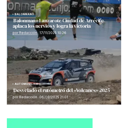
BALONMANO
Balonmano Lanzarote Ciudad de Arrecife
aplaca los nervios y logra la victoria
por Redacción
17/11/2025 10:26
AUTOMOVILISMO
Desvelado el rutómetro del «Volcanes» 2025
por Redacción
06/08/2025 21:01