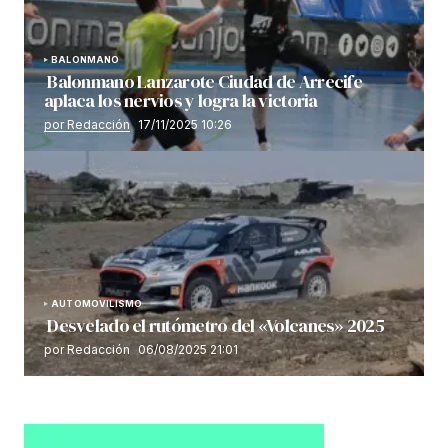
BALONMANO
Balonmano Lanzarote Ciudad de Arrecife
aplaca los nervios y logra la victoria
por Redacción
17/11/2025 10:26
AUTOMOVILISMO
Desvelado el rutómetro del «Volcanes» 2025
por Redacción
06/08/2025 21:01