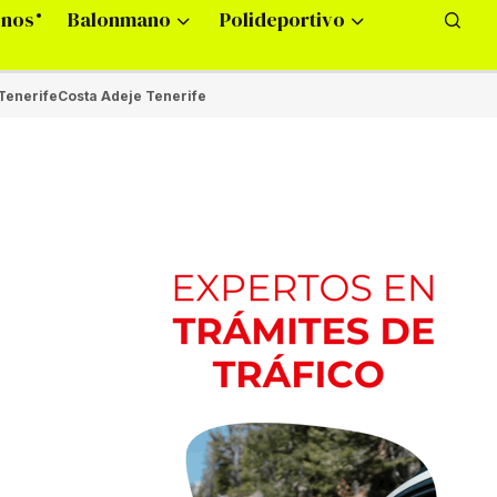
onos
Balonmano
Polideportivo
Tenerife
Costa Adeje Tenerife