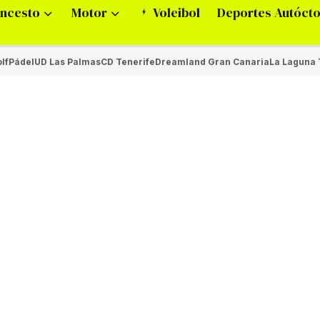
ncesto
Motor
Voleibol
Deportes Autóct
lf
Pádel
UD Las Palmas
CD Tenerife
Dreamland Gran Canaria
La Laguna 