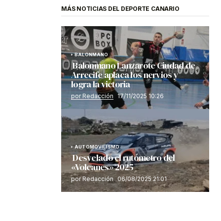
MÁS NOTICIAS DEL DEPORTE CANARIO
BALONMANO
Balonmano Lanzarote Ciudad de
Arrecife aplaca los nervios y
logra la victoria
por Redacción
17/11/2025 10:26
AUTOMOVILISMO
Desvelado el rutómetro del
«Volcanes» 2025
por Redacción
06/08/2025 21:01