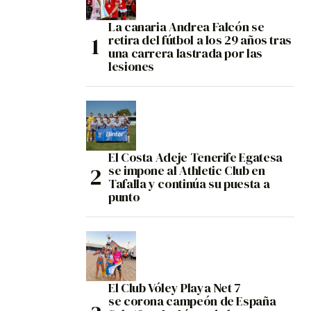
La canaria Andrea Falcón se
retira del fútbol a los 29 años tras
una carrera lastrada por las
lesiones
El Costa Adeje Tenerife Egatesa
se impone al Athletic Club en
Tafalla y continúa su puesta a
punto
El Club Vóley Playa Net 7
se corona campeón de España