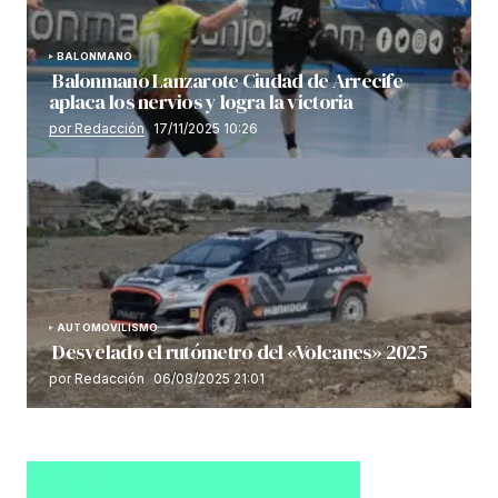
BALONMANO
Balonmano Lanzarote Ciudad de Arrecife
aplaca los nervios y logra la victoria
por Redacción
17/11/2025 10:26
AUTOMOVILISMO
Desvelado el rutómetro del «Volcanes» 2025
por Redacción
06/08/2025 21:01