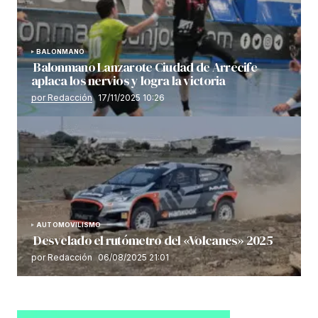
BALONMANO
Balonmano Lanzarote Ciudad de Arrecife
aplaca los nervios y logra la victoria
por Redacción
17/11/2025 10:26
AUTOMOVILISMO
Desvelado el rutómetro del «Volcanes» 2025
por Redacción
06/08/2025 21:01