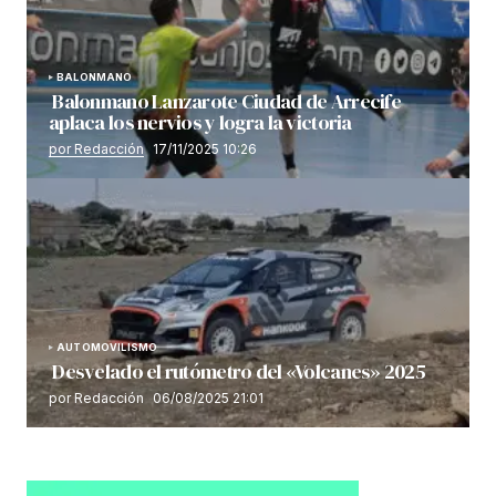
BALONMANO
Balonmano Lanzarote Ciudad de Arrecife
aplaca los nervios y logra la victoria
por Redacción
17/11/2025 10:26
AUTOMOVILISMO
Desvelado el rutómetro del «Volcanes» 2025
por Redacción
06/08/2025 21:01