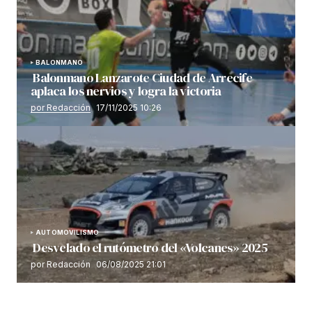
BALONMANO
Balonmano Lanzarote Ciudad de Arrecife
aplaca los nervios y logra la victoria
por Redacción
17/11/2025 10:26
AUTOMOVILISMO
Desvelado el rutómetro del «Volcanes» 2025
por Redacción
06/08/2025 21:01