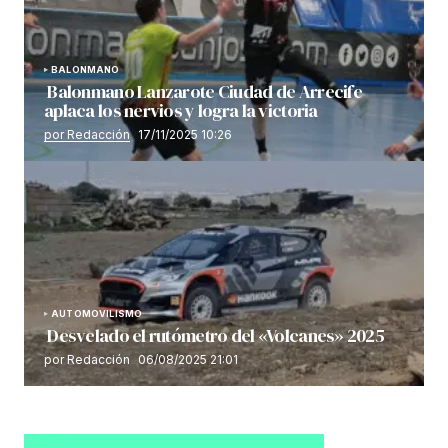
BALONMANO
Balonmano Lanzarote Ciudad de Arrecife
aplaca los nervios y logra la victoria
por Redacción
17/11/2025 10:26
AUTOMOVILISMO
Desvelado el rutómetro del «Volcanes» 2025
por Redacción
06/08/2025 21:01