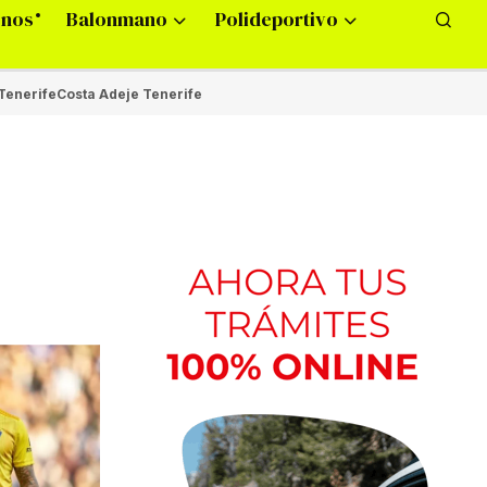
onos
Balonmano
Polideportivo
Tenerife
Costa Adeje Tenerife