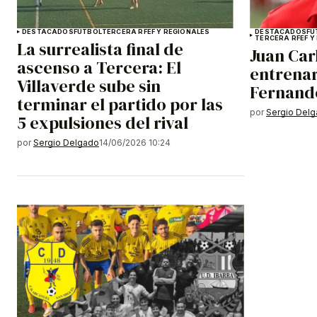
DESTACADOS
FÚTBOL
TERCERA RFEF Y REGIONALES
DESTACADOS
FÚ
TERCERA RFEF Y
La surrealista final de
Juan Car
ascenso a Tercera: El
entrenar
Villaverde sube sin
Fernand
terminar el partido por las
por
Sergio Del
5 expulsiones del rival
por
Sergio Delgado
14/06/2026 10:24