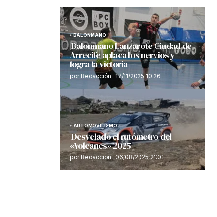
BALONMANO
Balonmano Lanzarote Ciudad de
Arrecife aplaca los nervios y
logra la victoria
por Redacción
17/11/2025 10:26
AUTOMOVILISMO
Desvelado el rutómetro del
«Volcanes» 2025
por Redacción
06/08/2025 21:01