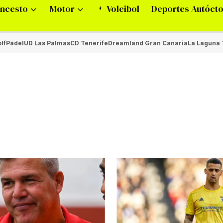
ncesto
Motor
Voleibol
Deportes Autóct
lf
Pádel
UD Las Palmas
CD Tenerife
Dreamland Gran Canaria
La Laguna 