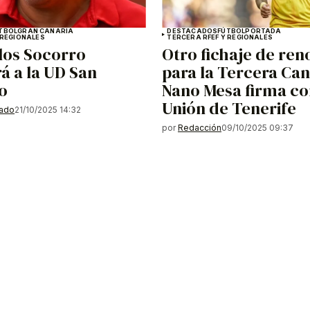
TBOL
GRAN CANARIA
DESTACADOS
FÚTBOL
PORTADA
 REGIONALES
TERCERA RFEF Y REGIONALES
los Socorro
Otro fichaje de re
á a la UD San
para la Tercera Can
o
Nano Mesa firma co
Unión de Tenerife
gado
21/10/2025 14:32
por
Redacción
09/10/2025 09:37