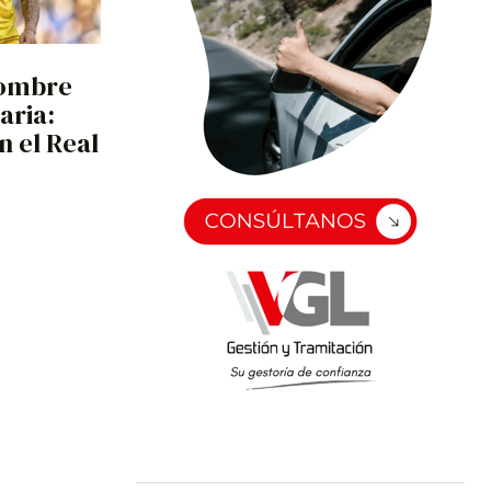
nombre
aria:
n el Real