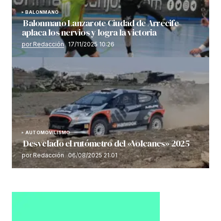
BALONMANO
Balonmano Lanzarote Ciudad de Arrecife
aplaca los nervios y logra la victoria
por Redacción
17/11/2025 10:26
AUTOMOVILISMO
Desvelado el rutómetro del «Volcanes» 2025
por Redacción
06/08/2025 21:01