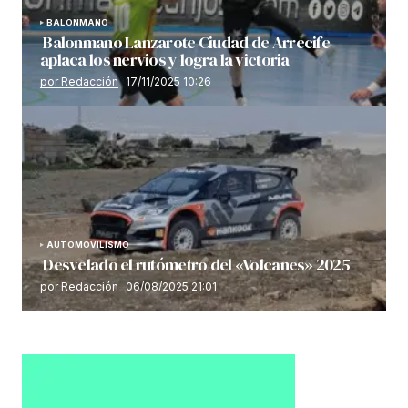
BALONMANO
Balonmano Lanzarote Ciudad de Arrecife
aplaca los nervios y logra la victoria
por Redacción
17/11/2025 10:26
AUTOMOVILISMO
Desvelado el rutómetro del «Volcanes» 2025
por Redacción
06/08/2025 21:01