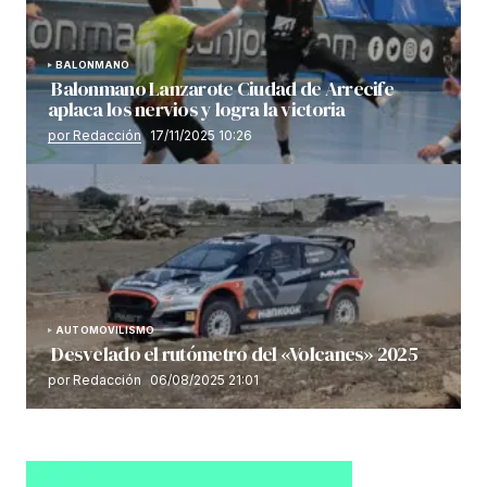
BALONMANO
Balonmano Lanzarote Ciudad de Arrecife
aplaca los nervios y logra la victoria
por Redacción
17/11/2025 10:26
AUTOMOVILISMO
Desvelado el rutómetro del «Volcanes» 2025
por Redacción
06/08/2025 21:01