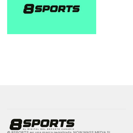
© 8SPORTS es una marca registrada. NOW MASS MEDIA SL