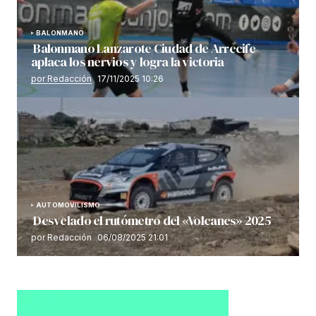
BALONMANO
Balonmano Lanzarote Ciudad de Arrecife
aplaca los nervios y logra la victoria
por Redacción
17/11/2025 10:26
AUTOMOVILISMO
Desvelado el rutómetro del «Volcanes» 2025
por Redacción
06/08/2025 21:01