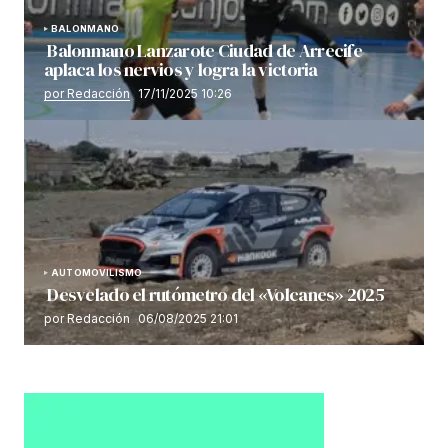
BALONMANO
Balonmano Lanzarote Ciudad de Arrecife
aplaca los nervios y logra la victoria
por Redacción
17/11/2025 10:26
AUTOMOVILISMO
Desvelado el rutómetro del «Volcanes» 2025
por Redacción
06/08/2025 21:01