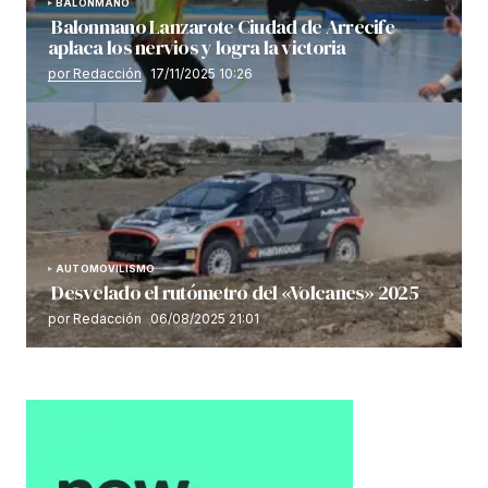
BALONMANO
Balonmano Lanzarote Ciudad de Arrecife
aplaca los nervios y logra la victoria
por Redacción
17/11/2025 10:26
AUTOMOVILISMO
Desvelado el rutómetro del «Volcanes» 2025
por Redacción
06/08/2025 21:01