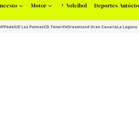
ncesto
Motor
Voleibol
Deportes Autóct
lf
Pádel
UD Las Palmas
CD Tenerife
Dreamland Gran Canaria
La Laguna 