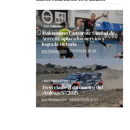
BALONMANO
Balonmano Lanzarote Ciudad de
Arrecife aplaca los nervios y
logra la victoria
por Redacción
17/11/2025 10:26
AUTOMOVILISMO
Desvelado el rutómetro del
«Volcanes» 2025
por Redacción
06/08/2025 21:01