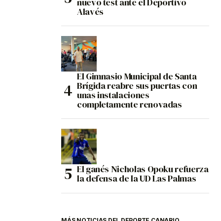
nuevo test ante el Deportivo
Alavés
El Gimnasio Municipal de Santa
Brígida reabre sus puertas con
unas instalaciones
completamente renovadas
El ganés Nicholas Opoku refuerza
la defensa de la UD Las Palmas
MÁS NOTICIAS DEL DEPORTE CANARIO