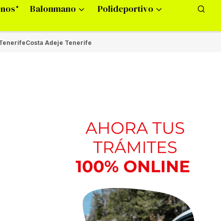
onos
Balonmano
Polideportivo
Tenerife
Costa Adeje Tenerife