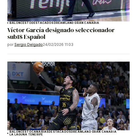
BALONCESTO
DESTACADOS
DREAMLAND GRAN CANARIA
Víctor García designado seleccionador
sub18 Español
por
Sergio Delgado
24/02/2026 11:03
BALONCESTO
CANARIAS
DESTACADOS
DREAMLAND GRAN CANARIA
LA LAGUNA TENERIFE