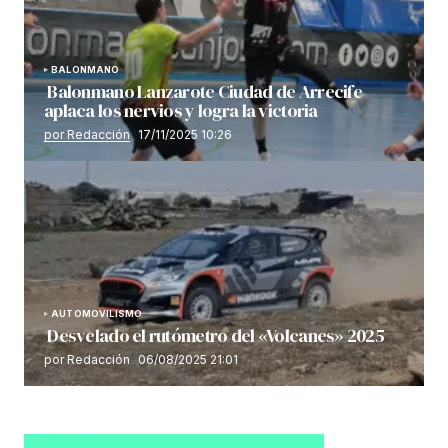
BALONMANO
Balonmano Lanzarote Ciudad de Arrecife
aplaca los nervios y logra la victoria
por Redacción
17/11/2025 10:26
AUTOMOVILISMO
Desvelado el rutómetro del «Volcanes» 2025
por Redacción
06/08/2025 21:01