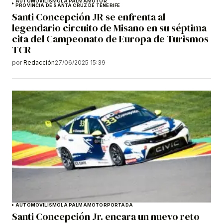
AUTOMOVILISMO
LA PALMA
MOTOR
PROVINCIA DE SANTA CRUZ DE TENERIFE
Santi Concepción JR se enfrenta al
legendario circuito de Misano en su séptima
cita del Campeonato de Europa de Turismos
TCR
por
Redacción
27/06/2025 15:39
AUTOMOVILISMO
LA PALMA
MOTOR
PORTADA
Santi Concepción Jr. encara un nuevo reto