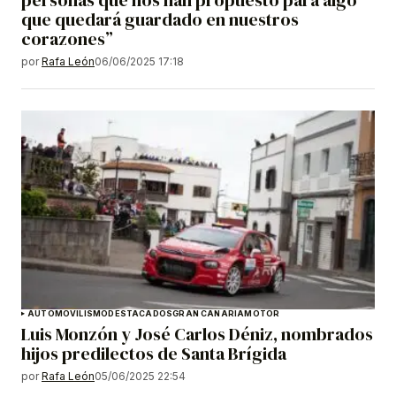
que quedará guardado en nuestros
corazones”
por
Rafa León
06/06/2025 17:18
AUTOMOVILISMO
DESTACADOS
GRAN CANARIA
MOTOR
Luis Monzón y José Carlos Déniz, nombrados
hijos predilectos de Santa Brígida
por
Rafa León
05/06/2025 22:54