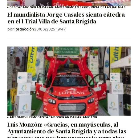
DESTACADOS
GRAN CANARIA
MOTOR
MOTOS
PROVINCIA DE LAS PALMAS
El mundialista Jorge Casales sienta cátedra
en el I Trial Villa de Santa Brígida
por
Redacción
30/06/2025 19:47
AUTOMOVILISMO
DESTACADOS
GRAN CANARIA
MOTOR
Luis Monzón: «Gracias, en mayúsculas, al
Ayuntamiento de Santa Brígida y a todas las
personas que nos han propuesto para algo