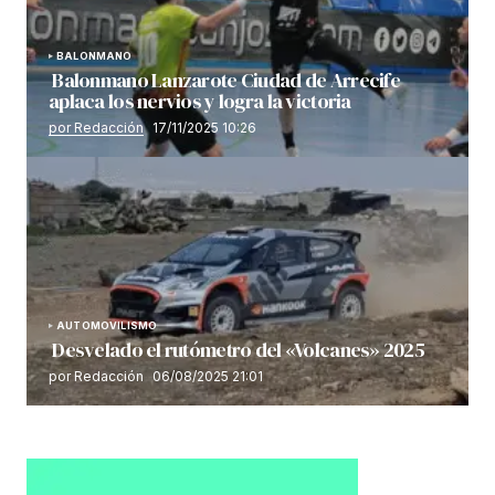
BALONMANO
Balonmano Lanzarote Ciudad de Arrecife
aplaca los nervios y logra la victoria
por Redacción
17/11/2025 10:26
AUTOMOVILISMO
Desvelado el rutómetro del «Volcanes» 2025
por Redacción
06/08/2025 21:01