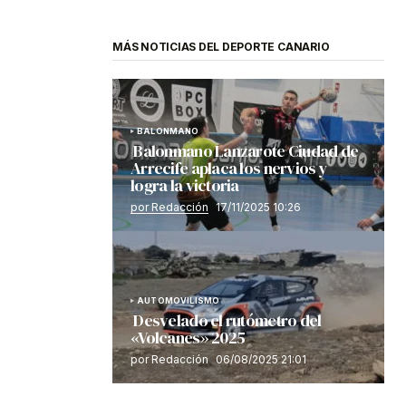
MÁS NOTICIAS DEL DEPORTE CANARIO
BALONMANO
Balonmano Lanzarote Ciudad de
Arrecife aplaca los nervios y
logra la victoria
por Redacción
17/11/2025 10:26
AUTOMOVILISMO
Desvelado el rutómetro del
«Volcanes» 2025
por Redacción
06/08/2025 21:01