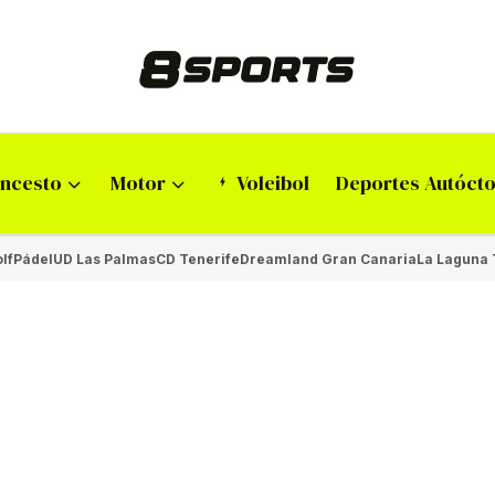
ncesto
Motor
Voleibol
Deportes Autóct
lf
Pádel
UD Las Palmas
CD Tenerife
Dreamland Gran Canaria
La Laguna 