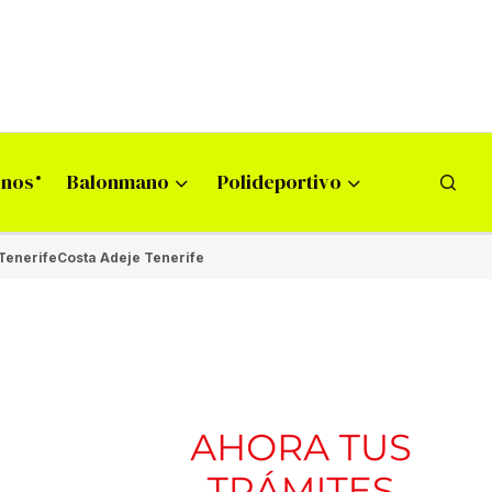
onos
Balonmano
Polideportivo
Tenerife
Costa Adeje Tenerife