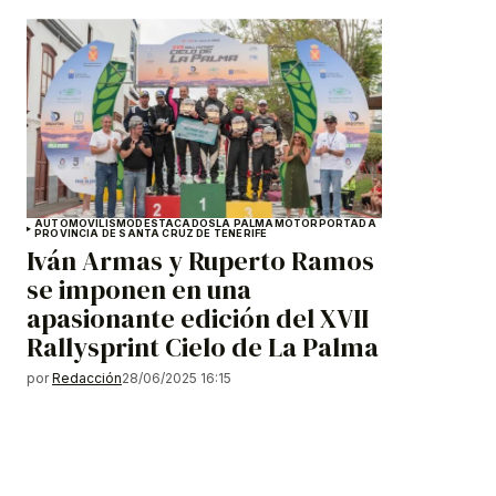
AUTOMOVILISMO
DESTACADOS
LA PALMA
MOTOR
PORTADA
PROVINCIA DE SANTA CRUZ DE TENERIFE
Iván Armas y Ruperto Ramos
se imponen en una
apasionante edición del XVII
Rallysprint Cielo de La Palma
por
Redacción
28/06/2025 16:15