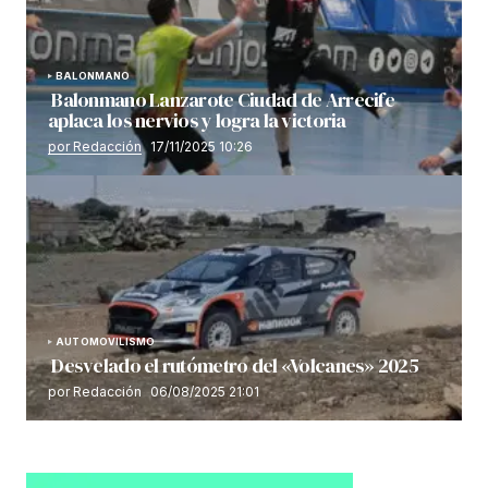
BALONMANO
Balonmano Lanzarote Ciudad de Arrecife
aplaca los nervios y logra la victoria
por Redacción
17/11/2025 10:26
AUTOMOVILISMO
Desvelado el rutómetro del «Volcanes» 2025
por Redacción
06/08/2025 21:01