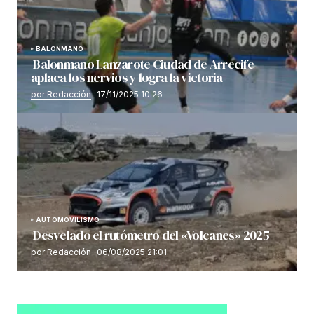
BALONMANO
Balonmano Lanzarote Ciudad de Arrecife
aplaca los nervios y logra la victoria
por Redacción
17/11/2025 10:26
AUTOMOVILISMO
Desvelado el rutómetro del «Volcanes» 2025
por Redacción
06/08/2025 21:01