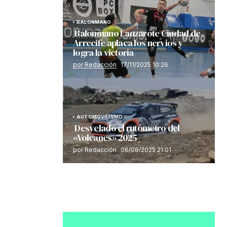
BALONMANO
Balonmano Lanzarote Ciudad de
Arrecife aplaca los nervios y
logra la victoria
por Redacción
17/11/2025 10:26
AUTOMOVILISMO
Desvelado el rutómetro del
«Volcanes» 2025
por Redacción
06/08/2025 21:01