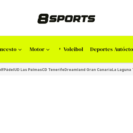
ncesto
Motor
Voleibol
Deportes Autóct
lf
Pádel
UD Las Palmas
CD Tenerife
Dreamland Gran Canaria
La Laguna 