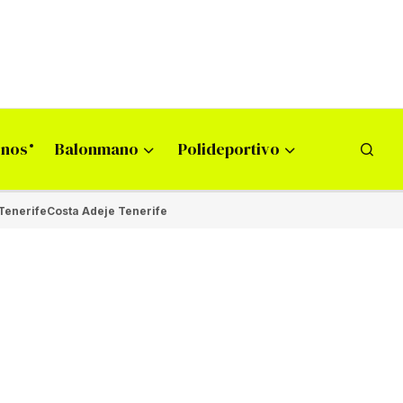
onos
Balonmano
Polideportivo
Tenerife
Costa Adeje Tenerife