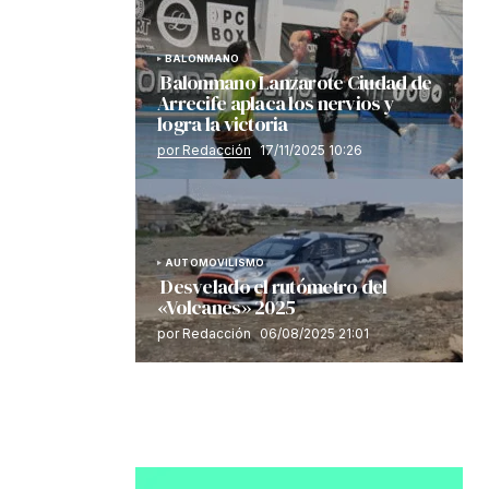
BALONMANO
Balonmano Lanzarote Ciudad de
Arrecife aplaca los nervios y
logra la victoria
por Redacción
17/11/2025 10:26
AUTOMOVILISMO
Desvelado el rutómetro del
«Volcanes» 2025
por Redacción
06/08/2025 21:01