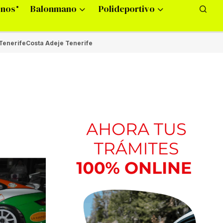
onos
Balonmano
Polideportivo
Tenerife
Costa Adeje Tenerife