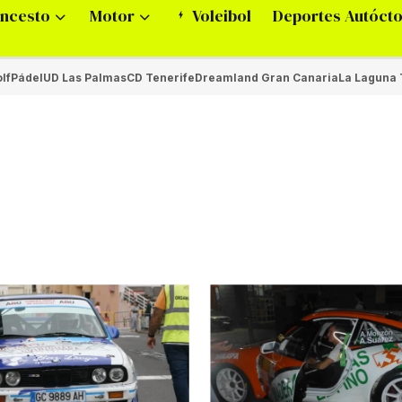
ncesto
Motor
Voleibol
Deportes Autóct
lf
Pádel
UD Las Palmas
CD Tenerife
Dreamland Gran Canaria
La Laguna 