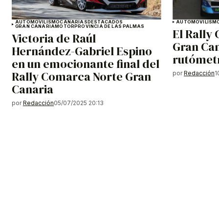
AUTOMOVILISMO
CANARIAS
DESTACADOS
AUTOMOVILISM
GRAN CANARIA
MOTOR
PROVINCIA DE LAS PALMAS
El Rally
Victoria de Raúl
Gran Can
Hernández-Gabriel Espino
rutómet
en un emocionante final del
Rally Comarca Norte Gran
por
Redacción
1
Canaria
por
Redacción
05/07/2025 20:13