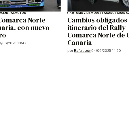
O
GENERAL
MOTOR
AUTOMOVILISMO
DESTACADOS
GRAN C
 Comarca Norte
Cambios obligados 
aria, con nuevo
itinerario del Rally
ro
Comarca Norte de 
Canaria
0/06/2025 13:47
por
Rafa León
04/06/2025 14:50