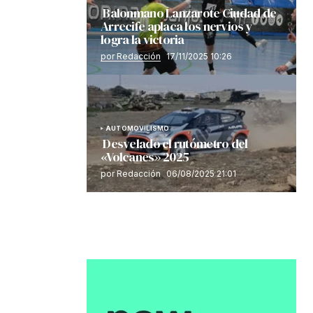
Balonmano Lanzarote Ciudad de
Arrecife aplaca los nervios y
logra la victoria
por Redacción
17/11/2025 10:26
AUTOMOVILISMO
Desvelado el rutómetro del
«Volcanes» 2025
por Redacción
06/08/2025 21:01