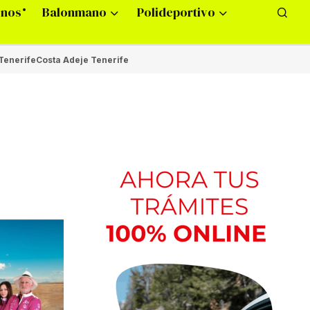
onos
Balonmano
Polideportivo
Tenerife
Costa Adeje Tenerife