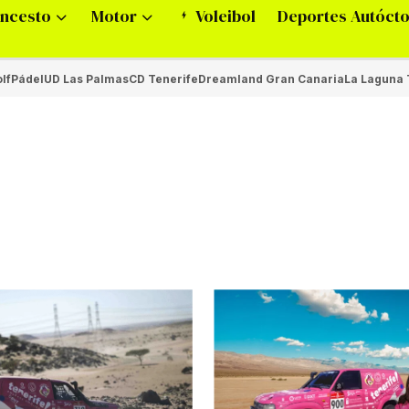
ncesto
Motor
Voleibol
Deportes Autóct
lf
Pádel
UD Las Palmas
CD Tenerife
Dreamland Gran Canaria
La Laguna 