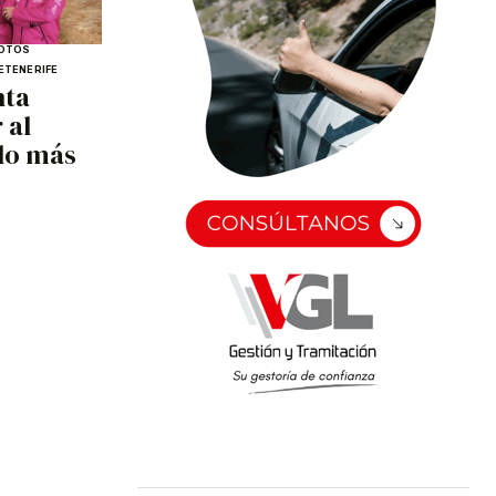
OTOS
E
TENERIFE
nta
 al
 lo más