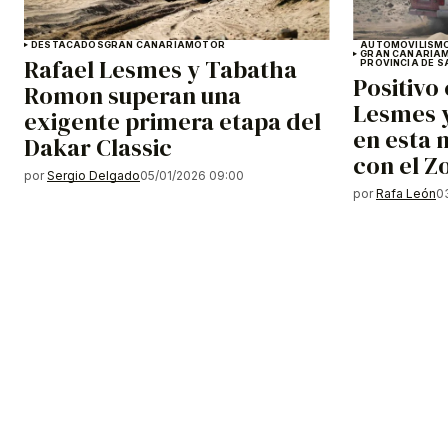
DESTACADOS
GRAN CANARIA
MOTOR
AUTOMOVILISM
GRAN CANARIA
Rafael Lesmes y Tabatha
PROVINCIA DE S
Positivo
Romon superan una
Lesmes 
exigente primera etapa del
en esta 
Dakar Classic
con el Z
por
Sergio Delgado
05/01/2026 09:00
por
Rafa León
0