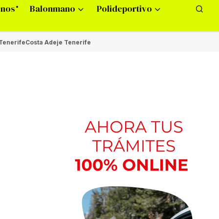
onos
Balonmano
Polideportivo
Tenerife
Costa Adeje Tenerife