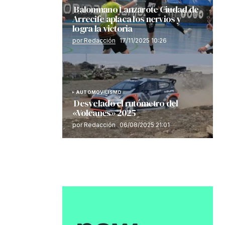
Balonmano Lanzarote Ciudad de
Arrecife aplaca los nervios y
logra la victoria
por Redacción
17/11/2025 10:26
AUTOMOVILISMO
Desvelado el rutómetro del
«Volcanes» 2025
por Redacción
06/08/2025 21:01