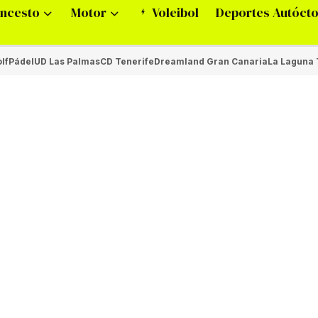
ncesto
Motor
Voleibol
Deportes Autóct
lf
Pádel
UD Las Palmas
CD Tenerife
Dreamland Gran Canaria
La Laguna 