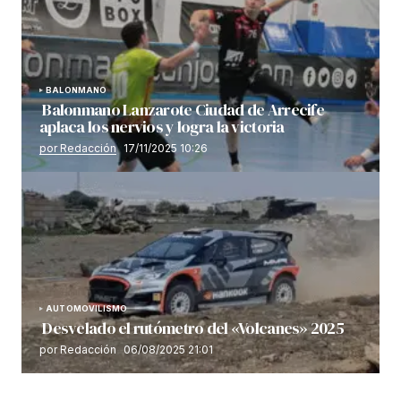
BALONMANO
Balonmano Lanzarote Ciudad de Arrecife
aplaca los nervios y logra la victoria
por Redacción
17/11/2025 10:26
AUTOMOVILISMO
Desvelado el rutómetro del «Volcanes» 2025
por Redacción
06/08/2025 21:01