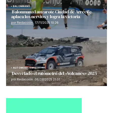
BALONMANO
Balonmano Lanzarote Ciudad de Arrecife
aplaca los nervios y logra la victoria
por Redacción
17/11/2025 10:26
AUTOMOVILISMO
Desvelado el rutómetro del «Volcanes» 2025
por Redacción
06/08/2025 21:01