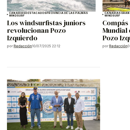
CANARIAS
DESTACADOS
PROVINCIA DE LAS PALMAS
CANARIAS
GRAN
WINDSURF
WINDSURF
Los windsurfistas juniors
Compás d
revolucionan Pozo
Mundial 
Izquierdo
Pozo Izq
por
Redacción
10/07/2025 22:12
por
Redacción
0