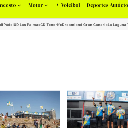
ncesto
Motor
Voleibol
Deportes Autóct
lf
Pádel
UD Las Palmas
CD Tenerife
Dreamland Gran Canaria
La Laguna 