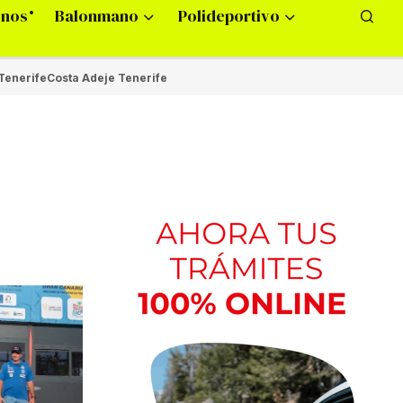
onos
Balonmano
Polideportivo
Tenerife
Costa Adeje Tenerife