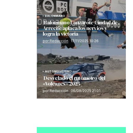
BALONMANO
Balonmano Lanzarote Ciudad de
Arrecife aplaca los nervios y
logra la victoria
por Redacción
17/11/2025 10:26
AUTOMOVILISMO
Desvelado el rutómetro del
«Volcanes» 2025
por Redacción
06/08/2025 21:01