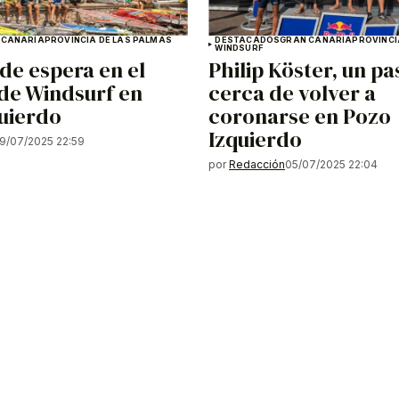
 CANARIA
PROVINCIA DE LAS PALMAS
DESTACADOS
GRAN CANARIA
PROVINCI
WINDSURF
e espera en el
Philip Köster, un p
de Windsurf en
cerca de volver a
uierdo
coronarse en Pozo
Izquierdo
9/07/2025 22:59
por
Redacción
05/07/2025 22:04