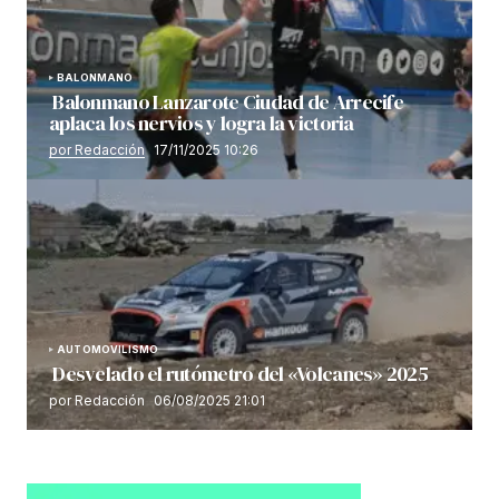
BALONMANO
Balonmano Lanzarote Ciudad de Arrecife
aplaca los nervios y logra la victoria
por Redacción
17/11/2025 10:26
AUTOMOVILISMO
Desvelado el rutómetro del «Volcanes» 2025
por Redacción
06/08/2025 21:01