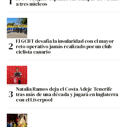
a tres núcleos
El GCBT desafía la insularidad con el mayor
reto operativo jamás realizado por un club
ciclista canario
Natalia Ramos deja el Costa Adeje Tenerife
tras más de una década y jugará en Inglaterra
con el Liverpool