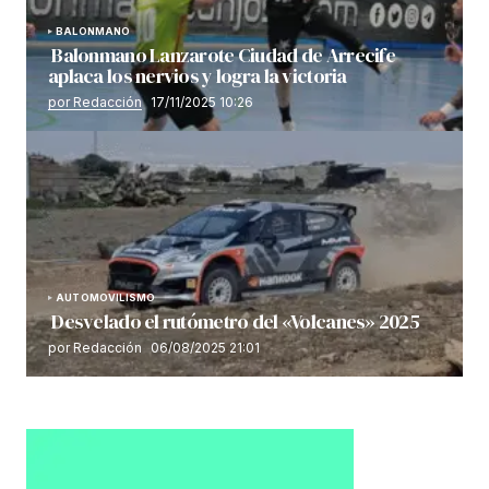
BALONMANO
Balonmano Lanzarote Ciudad de Arrecife
aplaca los nervios y logra la victoria
por Redacción
17/11/2025 10:26
AUTOMOVILISMO
Desvelado el rutómetro del «Volcanes» 2025
por Redacción
06/08/2025 21:01