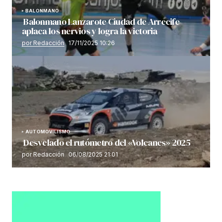
BALONMANO
Balonmano Lanzarote Ciudad de Arrecife
aplaca los nervios y logra la victoria
por Redacción
17/11/2025 10:26
AUTOMOVILISMO
Desvelado el rutómetro del «Volcanes» 2025
por Redacción
06/08/2025 21:01