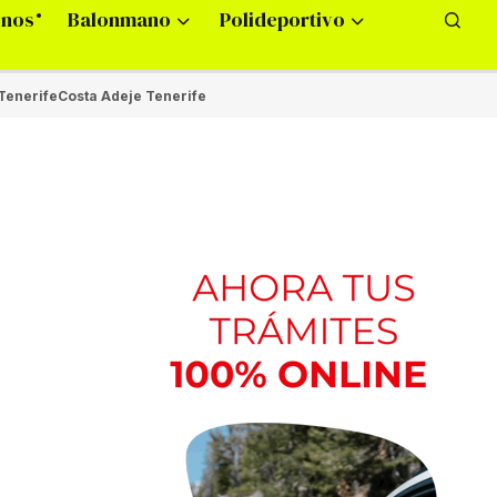
onos
Balonmano
Polideportivo
Tenerife
Costa Adeje Tenerife