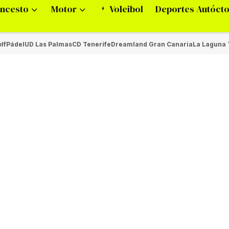
ncesto
Motor
Voleibol
Deportes Autóct
lf
Pádel
UD Las Palmas
CD Tenerife
Dreamland Gran Canaria
La Laguna 