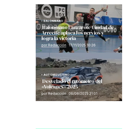
BALONMANO
Balonmano Lanzarote Ciudad de
Arrecife aplaca los nervios y
logra la victoria
por Redacción
17/11/2025 10:26
AUTOMOVILISMO
Desvelado el rutómetro del
«Volcanes» 2025
por Redacción
06/08/2025 21:01