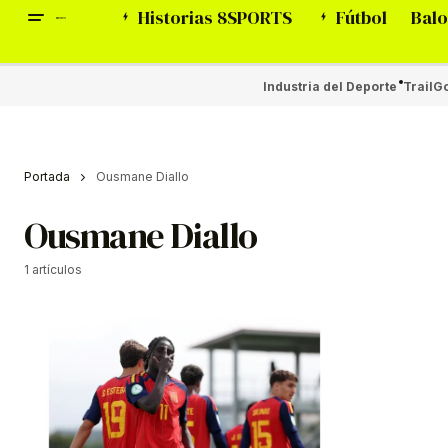
Historias 8SPORTS
Fútbol
Balo
Industria del Deporte
Trail
Go
Portada
Ousmane Diallo
Ousmane Diallo
1 artículos