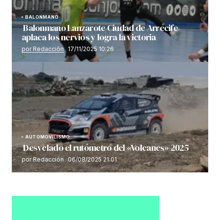
BALONMANO
Balonmano Lanzarote Ciudad de Arrecife
aplaca los nervios y logra la victoria
por Redacción
17/11/2025 10:26
AUTOMOVILISMO
Desvelado el rutómetro del «Volcanes» 2025
por Redacción
06/08/2025 21:01